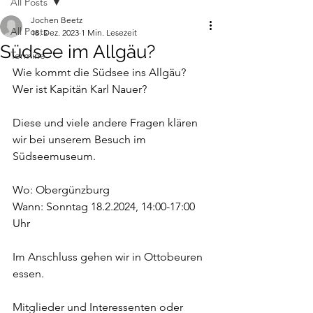
All Posts
Jochen Beetz
All Posts
18. Dez. 2023
1 Min. Lesezeit
Südsee im Allgäu?
Termine
Wie kommt die Südsee ins Allgäu? 
Wer ist Kapitän Karl Nauer? 
Diese und viele andere Fragen klären 
wir bei unserem Besuch im 
Südseemuseum.
Wo: Obergünzburg
Wann: Sonntag 18.2.2024, 14:00-17:00 
Uhr
Im Anschluss gehen wir in Ottobeuren 
essen. 
Mitglieder und Interessenten oder 