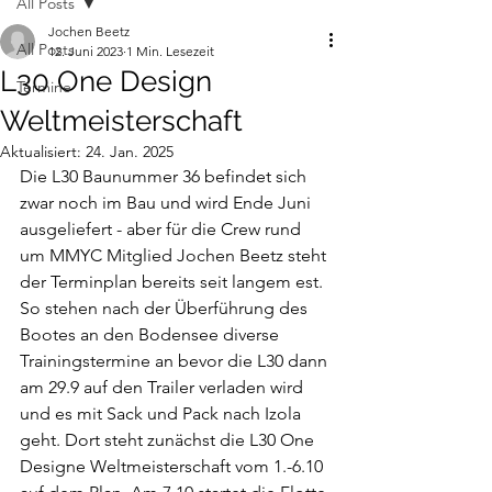
All Posts
Jochen Beetz
All Posts
12. Juni 2023
1 Min. Lesezeit
L30 One Design
Termine
Weltmeisterschaft
Aktualisiert:
24. Jan. 2025
Die L30 Baunummer 36 befindet sich 
zwar noch im Bau und wird Ende Juni 
ausgeliefert - aber für die Crew rund 
um MMYC Mitglied Jochen Beetz steht 
der Terminplan bereits seit langem est. 
So stehen nach der Überführung des 
Bootes an den Bodensee diverse 
Trainingstermine an bevor die L30 dann 
am 29.9 auf den Trailer verladen wird 
und es mit Sack und Pack nach Izola 
geht. Dort steht zunächst die L30 One 
Designe Weltmeisterschaft vom 1.-6.10 