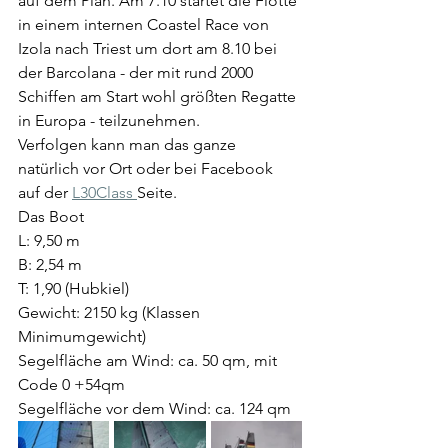
auf dem Plan. Am 7.10 startet die Flotte 
in einem internen Coastel Race von 
Izola nach Triest um dort am 8.10 bei 
der Barcolana - der mit rund 2000 
Schiffen am Start wohl größten Regatte 
in Europa - teilzunehmen. 
Verfolgen kann man das ganze 
natürlich vor Ort oder bei Facebook 
auf der 
L30Class 
Seite. 
Das Boot 
L: 9,50 m
B: 2,54 m
T: 1,90 (Hubkiel)
Gewicht: 2150 kg (Klassen 
Minimumgewicht)
Segelfläche am Wind: ca. 50 qm, mit 
Code 0 +54qm
Segelfläche vor dem Wind: ca. 124 qm