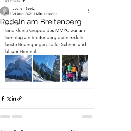
All Posts
Jochen Beetz
All Posts
15. Jan. 2024
1 Min. Lesezeit
Rodeln am Breitenberg
Termine
Eine kleine Gruppe des MMYC war am 
Sonntag am Breitenberg beim rodeln - 
beste Bedingungen, toller Schnee und 
blauer Himmel. 